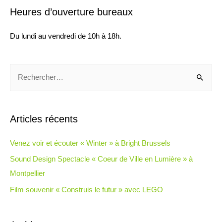
Heures d’ouverture bureaux
Du lundi au vendredi de 10h à 18h.
R
e
c
h
Articles récents
e
r
Venez voir et écouter « Winter » à Bright Brussels
c
Sound Design Spectacle « Coeur de Ville en Lumière » à
h
Montpellier
e
Film souvenir « Construis le futur » avec LEGO
r