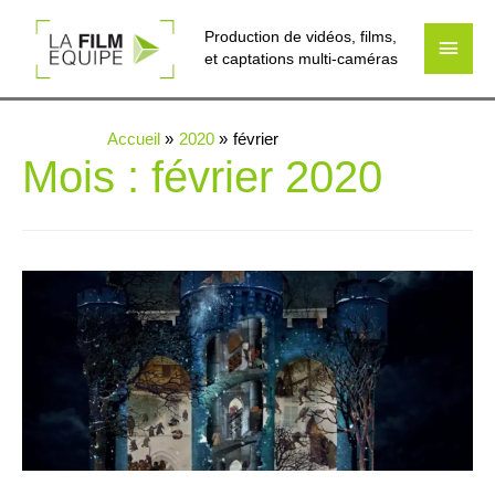
Production de vidéos, films,
Men
et captations multi-caméras
princ
Accueil
2020
février
Mois :
février 2020