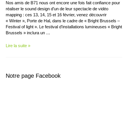
Nos amis de B71 nous ont encore une fois fait confiance pour
réaliser le sound design d’un de leur spectacle de vidéo
mapping : ces 13, 14, 15 et 16 février, venez découvrir
« Winter », Porte de Hal, dans le cadre de « Bright Brussels –
Festival of light ». Le festival d’installations lumineuses « Bright
Brussels » inclura un …
Venez
Lire la suite »
voir
et
écouter
« Winter »
Notre page Facebook
à
Bright
Brussels